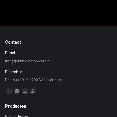
Contact
E-mail:
info@johnniestattoocare.nl
Postadres:
Postbus 1019, 1200 BA Hilversum
Vind ons op:
Facebook
Instagram
Mail
Whatsapp
page
page
page
page
Producten
opens
opens
opens
opens
in
in
in
in