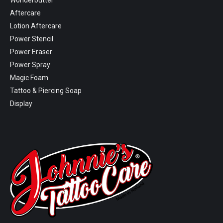
Wonderbutter
new
new
new
new
Aftercare
window
window
window
window
Lotion Aftercare
Power Stencil
Power Eraser
Power Spray
Magic Foam
Tattoo & Piercing Soap
Display